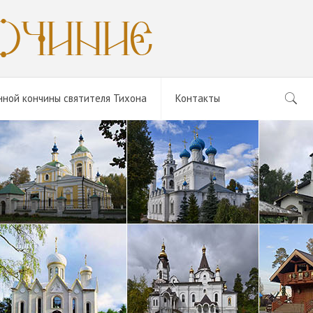
нной кончины святителя Тихона
Контакты