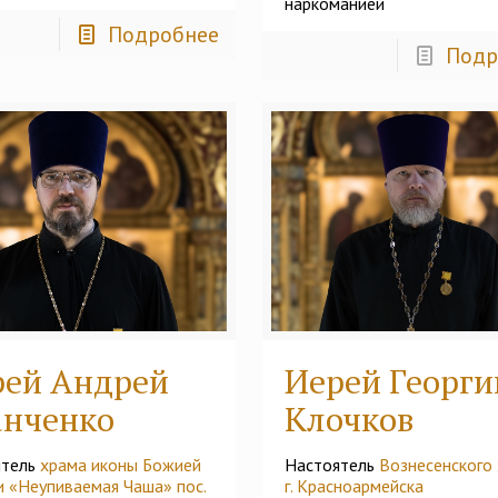
наркоманией
Подробнее
Подр
рей Андрей
Иерей Георги
анченко
Клочков
ятель
храма иконы Божией
Настоятель
Вознесенского
 «Неупиваемая Чаша» пос.
г. Красноармейска