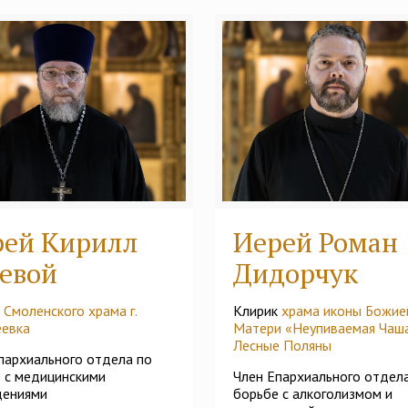
рей Кирилл
Иерей Роман
евой
Дидорчук
к
Смоленского храма г.
Клирик
храма иконы Божие
еевка
Матери «Неупиваемая Чаша
Лесные Поляны
пархиального отдела по
 с медицинскими
Член Епархиального отдел
дениями
борьбе с алкоголизмом и