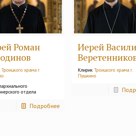
рей Роман
Иерей Васил
родинов
Веретеннико
к
Троицкого храма г.
Клирик
Троицкого храма г.
но
Пушкино
пархиального
Подр
нерского отдела
Подробнее