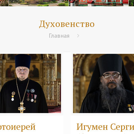
Духовенство
Главная
отоиерей
Игумен Серг