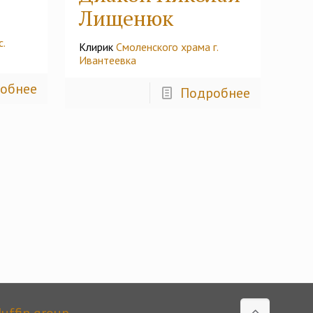
Лищенюк
.
Клирик
Смоленского храма г.
Ивантеевка
обнее
Подробнее
uffin group