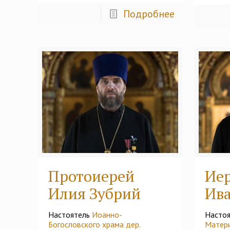
Подробнее
Протоиерей
Ие
Илия Зубрий
Ив
Настоятель
Иоанно-
Насто
Богословского храма дер.
Матери