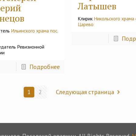
Латышев
лерий
нецов
Клирик
Никольского храма с
Царево
ятель
Ильинского храма пос.
й
Подр
датель Ревизионной
ии
Подробнее
1
2
Следующая страница
гиево-Посадской епархии. All Rights Reserved.
M