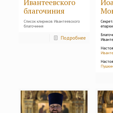
Ивантеевского
Ио
благочиния
Мо
Список клириков Ивантеевского
Секрет
благочиния
епархи
Благоч
Подробнее
Иванте
Насто
Ивант
Насто
Пушки