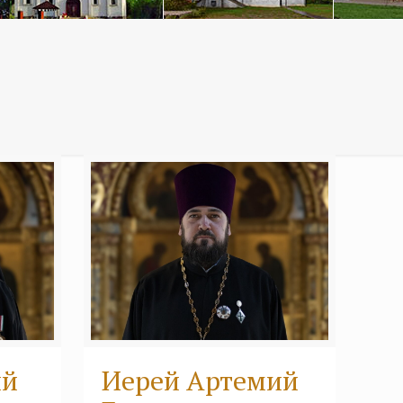
ий
Иерей Артемий