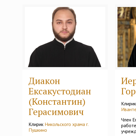
Диакон
Ие
Ексакустодиан
Гор
(Константин)
Клири
Герасимович
Ивант
Член Е
Клирик
Никольского храма г.
работе
Пушкино
учреж