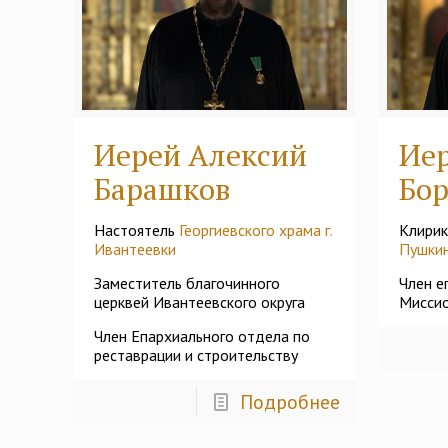
Иерей Алексий
Ие
Барашков
Бо
Настоятель
Георгиевского храма г.
Клири
Ивантеевки
Пушки
Заместитель благочинного
Член е
церквей Ивантеевского округа
Миссио
Член Епархиального отдела по
реставрации и строительству
Подробнее