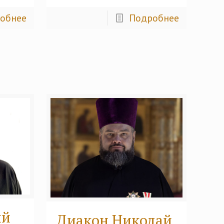
обнее
Подробнее
ий
Диакон Николай