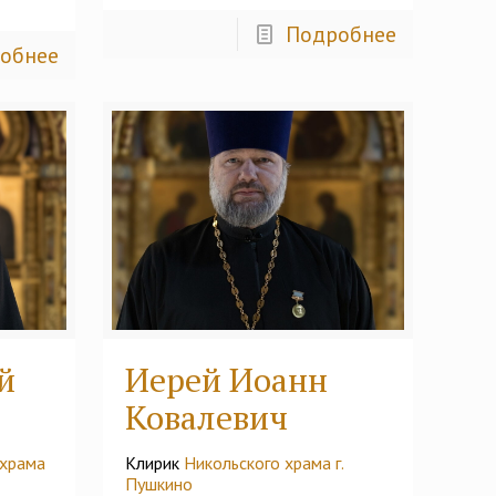
Подробнее
обнее
й
Иерей Иоанн
Ковалевич
 храма
Клирик
Никольского храма г.
Пушкино