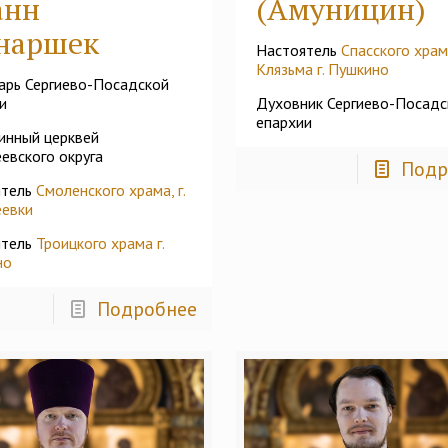
анн
(Амуницин)
наршек
Настоятель
Спасского храм
Клязьма г. Пушкино
арь Сергиево-Посадской
и
Духовник Сергиево-Посадс
епархии
инный церквей
евского округа
Подр
ятель
Смоленского храма, г.
еевки
ятель
Троицкого храма г.
но
Подробнее