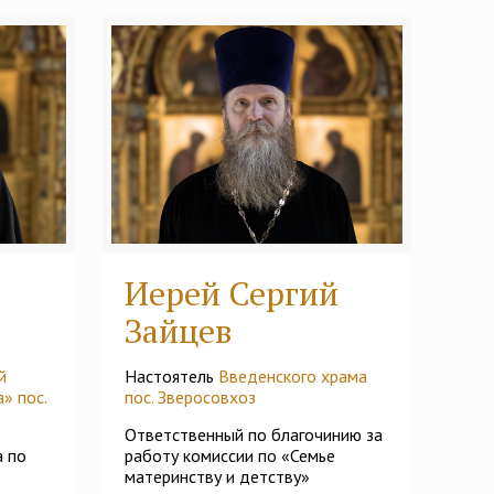
Иерей Сергий
Зайцев
й
Настоятель
Введенского храма
» пос.
пос. Зверосовхоз
Ответственный по благочинию за
а по
работу комиссии по «Семье
материнству и детству»