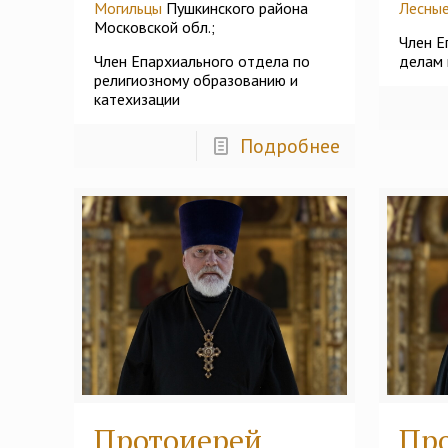
Могильцы
Пушкинского района
Лесны
Московской обл.;
Член Е
Член Епархиального отдела по
делам
религиозному образованию и
катехизации
Подробнее
Протоиерей
Пр