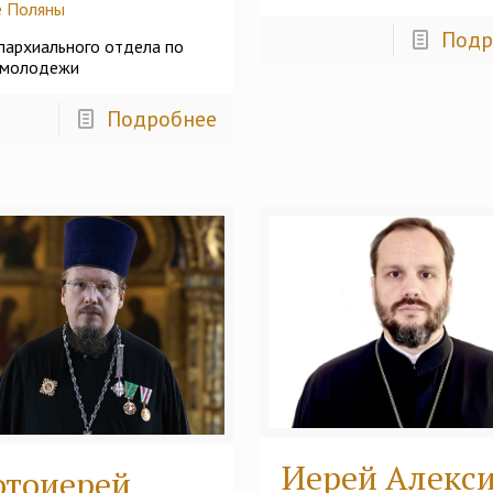
е Поляны
Подр
пархиального отдела по
 молодежи
Подробнее
Иерей Алекс
отоиерей