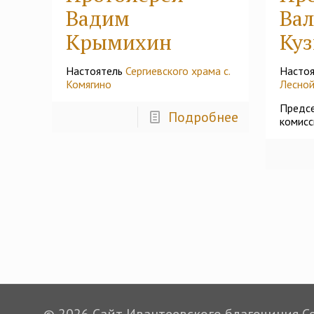
Вадим
Ва
Крымихин
Куз
Настоятель
Сергиевского храма с.
Насто
Комягино
Лесно
Предсе
Подробнее
комисс
© 2026 Сайт Ивантеевского благочиния Сер