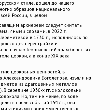
дорусском стиле, дошел до нашего
многих образцов национального
всей России, в целом.
правящим архиереем следует считать
ма. Иными словами, в 2022 г.
Шереметевой в 1730 г., исполнилось по
рок со дня перестройки и
ное начало Георгиевский храм берет все
тола церкви, а в конце XIX века
ятию церковных ценностей, в
 Александровича Боголепова, изъяли из
редметов из драгоценных металлов
. В середине 1930-х гг. с колокольни
локола. Но, тем не менее, по воле
елеть после событий 1917 г., она
кими усилиями своих мужественных