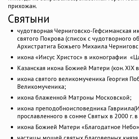
прихожан.
Святыни
чудотворная Черниговско-Гефсиманская и
святого Покрова (список с чудотворного о
Архистратига Божьего Михаила Черниговск
икона «Иисус Христос» в иконографии «Царь
Казанская икона Божией Матери (кон. XIX в.
икона святого великомученика Георгия По
Великомученика;
икона блаженной Матроны Московской;
икона преподобноисповедника Гавриила(И
прославленного в сонме Святых в 2000 г. 
икона Божией Матери «Благодатное Небо»
частицы мощей святых благоверных князя