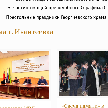
частица мощей преподобного Серафима Са
Престольные праздники Георгиевского храма 
а г. Ивантеевка
«Свеча памяти» в