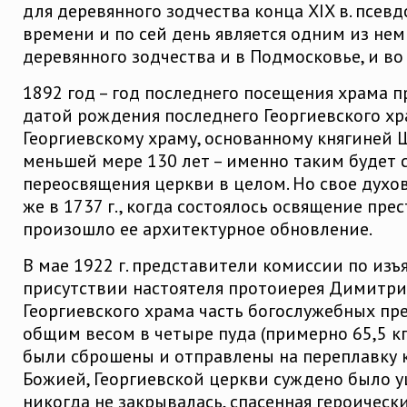
для деревянного зодчества конца XIX в. псев
времени и по сей день является одним из не
деревянного зодчества и в Подмосковье, и во 
1892 год – год последнего посещения храма 
датой рождения последнего Георгиевского хра
Георгиевскому храму, основанному княгиней 
меньшей мере 130 лет – именно таким будет с
переосвящения церкви в целом. Но свое духов
же в 1737 г., когда состоялось освящение прес
произошло ее архитектурное обновление.
В мае 1922 г. представители комиссии по изъ
присутствии настоятеля протоиерея Димитрия
Георгиевского храма часть богослужебных п
общим весом в четыре пуда (примерно 65,5 кг)
были сброшены и отправлены на переплавку ко
Божией, Георгиевской церкви суждено было уц
никогда не закрывалась, спасенная героичес