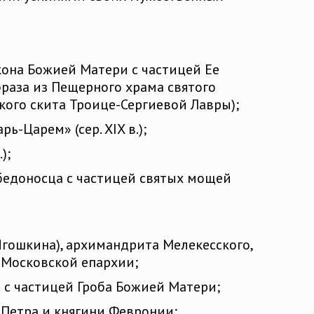
кона Божией Матери с частицей Ее
браза из Пещерного храма святого
ого скита Троице-Сергиевой Лавры);
-Царем» (сер. XIX в.);
);
бедоносца с частицей святых мощей
гошкина), архимандрита Мелекесского,
в Московской епархии;
 с частицей Гроба Божией Матери;
 Петра и княгини Февронии;