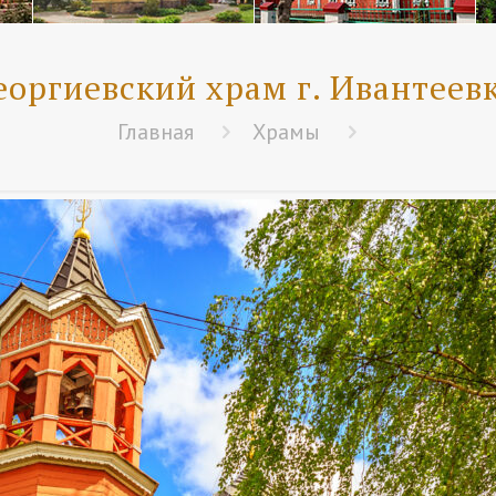
еоргиевский храм г. Ивантеев
Главная
Храмы