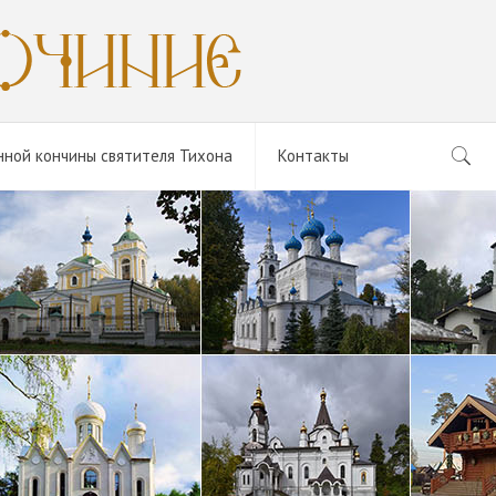
нной кончины святителя Тихона
Контакты