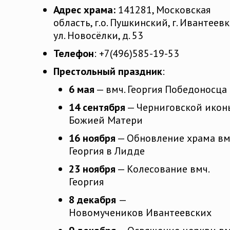
Адрес храма:
141281, Московская
область, г.о. Пушкинский, г. Ивантеевк
ул. Новосёлки, д. 53
Телефон
: +7(496)585-19-53
Престольный праздник
:
6 мая
— вмч. Георгия Победоносца
14 сентября
— Черниговской икон
Божией Матери
16 ноября
— Обновление храма вм
Георгия в Лидде
23 ноября
— Колесование вмч.
Георгия
8 декабря
—
Новомучеников Ивантеевских