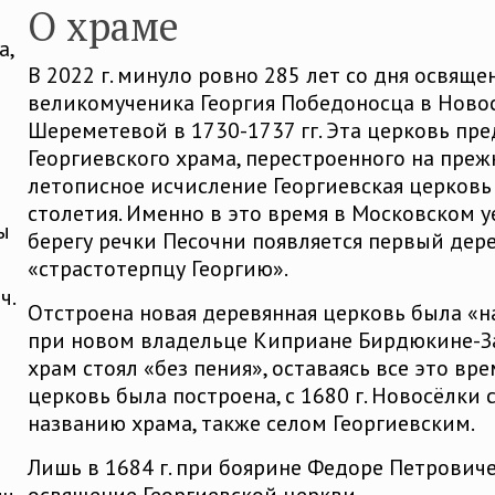
О храме
а,
В 2022 г. минуло ровно 285 лет со дня освяще
великомученика Георгия Победоносца в Новос
Шереметевой в 1730-1737 гг. Эта церковь п
Георгиевского храма, перестроенного на прежн
летописное исчисление Георгиевская церковь
столетия. Именно в это время в Московском у
ы
берегу речки Песочни появляется первый де
«страстотерпцу Георгию».
ч.
Отстроена новая деревянная церковь была «на
при новом владельце Киприане Бирдюкине-За
храм стоял «без пения», оставаясь все это вр
церковь была построена, с 1680 г. Новосёлки 
названию храма, также селом Георгиевским.
Лишь в 1684 г. при боярине Федоре Петрови