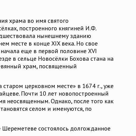
ния храма во имя святого
ёлках, построенного княгиней И.Ф.
редшествовала нынешнему зданию
ем месте в конце XIX века. Но свое
 начала еще в первой половине XVI
езде в сельце Новосёлки Бохова стана на
ревянный храм, посвященный
 старом церковном месте» в 1674 г., уже
йцеве. Почти 10 лет новопостроенный
емя неосвященным. Однако, после того как
становятся селом и именуются, по
че Шереметеве состоялось долгожданное