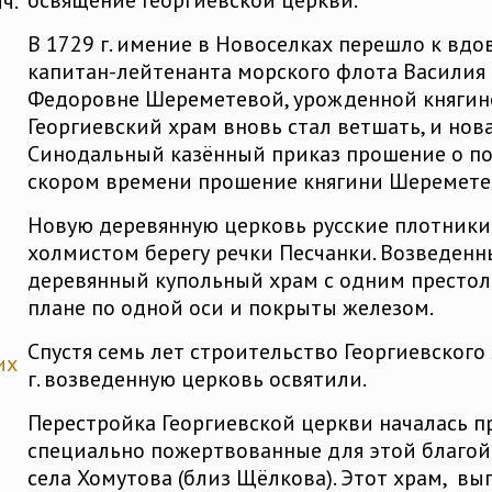
освящение Георгиевской церкви.
ч.
В 1729 г. имение в Новоселках перешло к вдо
капитан-лейтенанта морского флота Василия
Федоровне Шереметевой, урожденной княгине
Георгиевский храм вновь стал ветшать, и нова
Синодальный казённый приказ прошение о по
скором времени прошение княгини Шеремете
Новую деревянную церковь русские плотники
холмистом берегу речки Песчанки. Возведен
деревянный купольный храм с одним престол
плане по одной оси и покрыты железом.
Спустя семь лет строительство Георгиевского
их
г. возведенную церковь освятили.
Перестройка Георгиевской церкви началась пр
специально пожертвованные для этой благой 
села Хомутова (близ Щёлкова). Этот храм, в