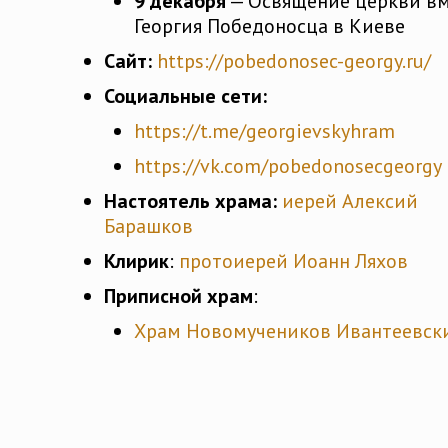
9 декабря
— Освящение церкви вм
Георгия Победоносца в Киеве
Сайт:
https://pobedonosec-georgy.ru/
Социальные сети:
https://t.me/georgievskyhram
https://vk.com/pobedonosecgeorgy
Настоятель храма:
иерей Алексий
Барашков
Клирик
:
протоиерей Иоанн Ляхов
Приписной храм
:
Храм Новомучеников Ивантеевск