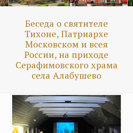
Беседа о святителе
Тихоне, Патриархе
Московском и всея
России, на приходе
Серафимовского храма
села Алабушево