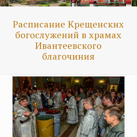
Расписание Крещенских
богослужений в храмах
Ивантеевского
благочиния