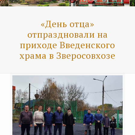
«День отца»
отпраздновали на
приходе Введенского
храма в Зверосовхозе