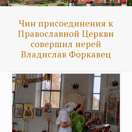
Чин присоединения к
Православной Церкви
совершил иерей
Владислав Форкавец