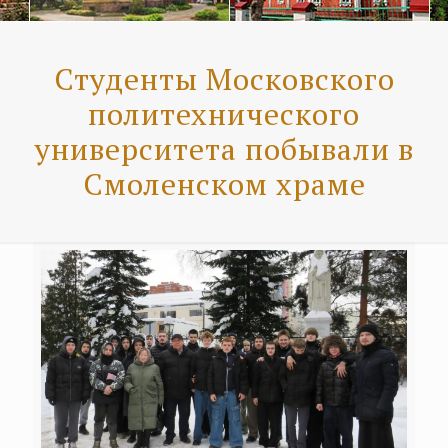
Студенты Московского
политехнического
университета побывали в
Смоленском храме