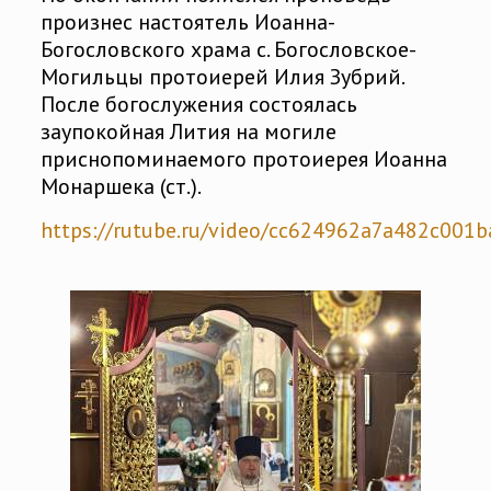
произнес настоятель Иоанна-
Богословского храма с. Богословское-
Могильцы протоиерей Илия Зубрий.
После богослужения состоялась
заупокойная Лития на могиле
приснопоминаемого протоиерея Иоанна
Монаршека (ст.).
https://rutube.ru/video/cc624962a7a482c001