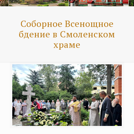
Соборное Всенощное
бдение в Смоленском
храме