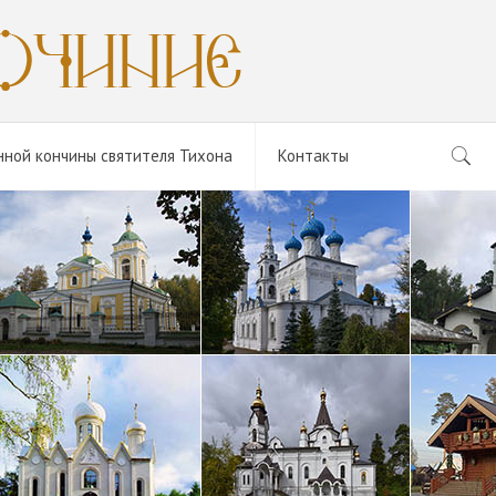
нной кончины святителя Тихона
Контакты