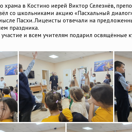
ого храма в Костино иерей Виктор Селезнёв, пре
овёл со школьниками акцию «Пасхальный диалог»
мысле Пасхи. Лицеисты отвечали на предложенн
ием праздника.
 участие и всем учителям подарил освящённые к