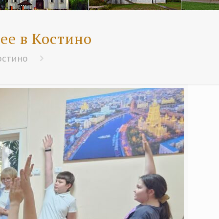
ее в Костино
остино