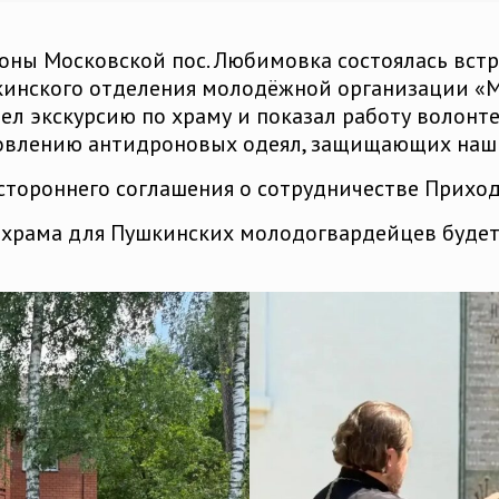
роны Московской пос. Любимовка состоялась вст
инского отделения молодёжной организации «М
л экскурсию по храму и показал работу волон
овлению антидроновых одеял, защищающих наши
стороннего соглашения о сотрудничестве Прихо
 храма для Пушкинских молодогвардейцев будет