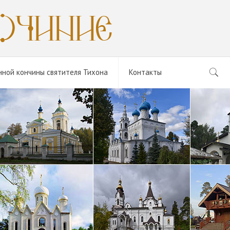
нной кончины святителя Тихона
Контакты