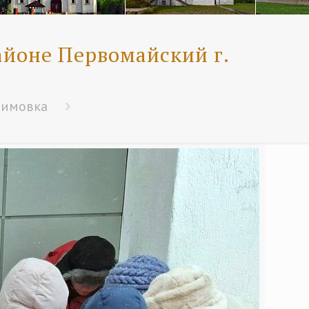
айоне Первомайский г.
бимовка