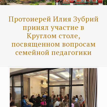
Протоиерей Илия Зубрий
принял участие в
Круглом столе,
посвященном вопросам
семейной педагогики