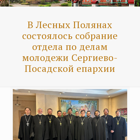
В Лесных Полянах
состоялось собрание
отдела по делам
молодежи Сергиево-
Посадской епархии