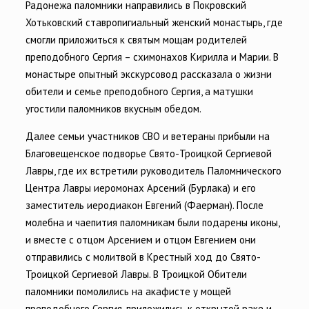
Радонежа паломники направились в Покровский
Хотьковский ставропигиальный женский монастырь, где
смогли приложиться к святым мощам родителей
преподобного Сергия – схимонахов Кирилла и Марии. В
монастыре опытный экскурсовод рассказала о жизни
обители и семье преподобного Сергия, а матушки
угостили паломников вкусным обедом.
Далее семьи участников СВО и ветераны прибыли на
Благовещенское подворье Свято-Троицкой Сергиевой
Лавры, где их встретили руководитель Паломнического
Центра Лавры иеромонах Арсений (Бурлака) и его
заместитель иеродиакон Евгений (Фаерман). После
молебна и чаепития паломникам были подарены иконы,
и вместе с отцом Арсением и отцом Евгением они
отправились с молитвой в Крестный ход до Свято-
Троицкой Сергиевой Лавры. В Троицкой Обители
паломники помолились на акафисте у мощей
преподобного Сергия, приложились к открытой раке и