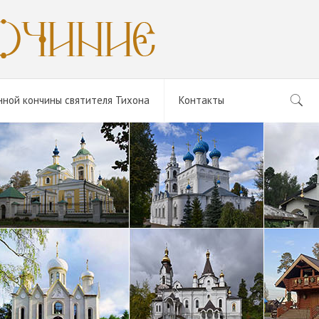
нной кончины святителя Тихона
Контакты