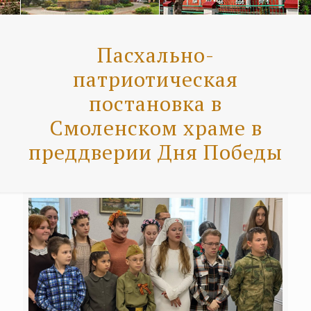
Пасхально-
патриотическая
постановка в
Смоленском храме в
преддверии Дня Победы